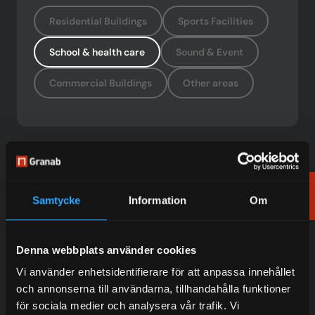
Residential Buildings
Sports Facilities
School & health care
Sound & Event
Commercial Buildings
Other areas
Do you want to work with us?
Order
Samtycke
Information
Om
samples
Contact our experienced sales representatives to find
out more about our services.
Denna webbplats använder cookies
Vi använder enhetsidentifierare för att anpassa innehållet
och annonserna till användarna, tillhandahålla funktioner
för sociala medier och analysera vår trafik. Vi