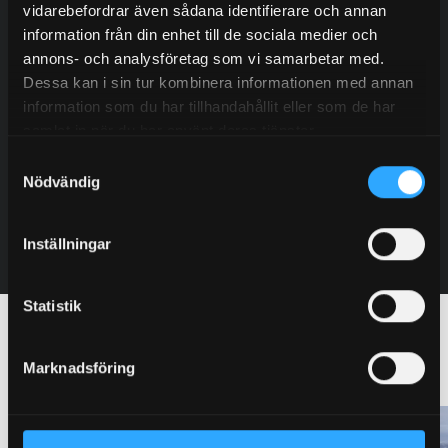
vidarebefordrar även sådana identifierare och annan
Fredrik Blom
information från din enhet till de sociala medier och
annons- och analysföretag som vi samarbetar med.
Sales – Europe
Dessa kan i sin tur kombinera informationen med annan
+46 (0) 705 92 77 98
information som du har tillhandahållit eller som de har
fredrik@granab.se
samlat in när du har använt deras tjänster.
Samtyckesval
Contact
Nödvändig
Inställningar
Statistik
Other schools with Granab
Marknadsföring