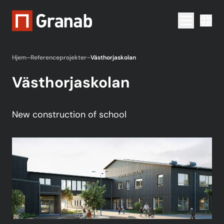
Menu togg
Hjem
–
Referenceprojekter
–
Västhorjaskolan
Västhorjaskolan
New construction of school