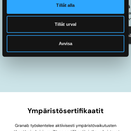
Tillåt alla
Järjestelmä 3000N
Järjestelm
Säädettävä rakennekorkeus 30-180 mm,
Säädettävä r
ilman kansilevyä ja lattiapinnoitetta.
ilman kansilevy
Tillåt urval
Lue lisää
Lue lisä
Avvisa
Ympäristösertifikaatit
Granab työskentelee aktiivisesti ympäristövaikutusten