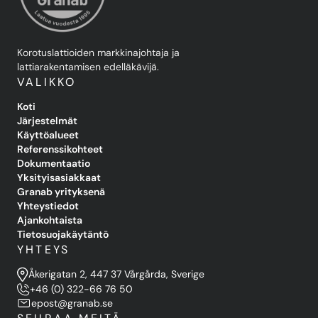
Korotuslattioiden markkinajohtaja ja
lattiarakentamisen edelläkävijä.
VALIKKO
Koti
Järjestelmät
Käyttöalueet
Referenssikohteet
Dokumentaatio
Yksityisasiakkaat
Granab yrityksenä
Yhteystiedot
Ajankohtaista
Tietosuojakäytäntö
YHTEYS
Åkerigatan 2, 447 37 Vårgårda, Sverige
+46 (0) 322-66 76 50
epost@granab.se