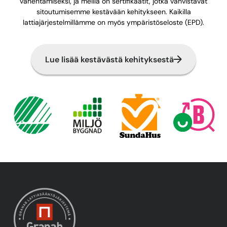
vähentämiseksi, ja meillä on sertifikaatit, jotka vahvistavat
sitoutumisemme kestävään kehitykseen. Kaikilla
lattiajärjestelmillämme on myös ympäristöseloste (EPD).
Lue lisää kestävästä kehityksestä