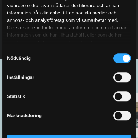
vidarebefordrar även sådana identifierare och annan
information från din enhet till de sociala medier och
2025.03.13
annons- och analysföretag som vi samarbetar med.
Elokuvateatterit
Dessa kan i sin tur kombinera informationen med annan
information som du har tillhandahållit eller som de har
Lue lisää
samlat in när du har använt deras tjänster.
Samtyckesval
Nödvändig
Järjestelmämme
Inställningar
Statistik
Marknadsföring