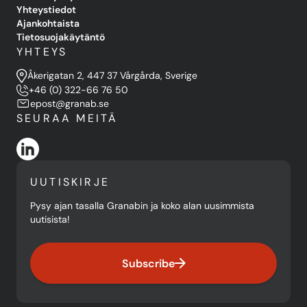
Yhteystiedot
Ajankohtaista
Tietosuojakäytäntö
YHTEYS
Åkerigatan 2, 447 37 Vårgårda, Sverige
+46 (0) 322-66 76 50
epost@granab.se
SEURAA MEITÄ
UUTISKIRJE
Pysy ajan tasalla Granabin ja koko alan uusimmista
uutisista!
Subscribe