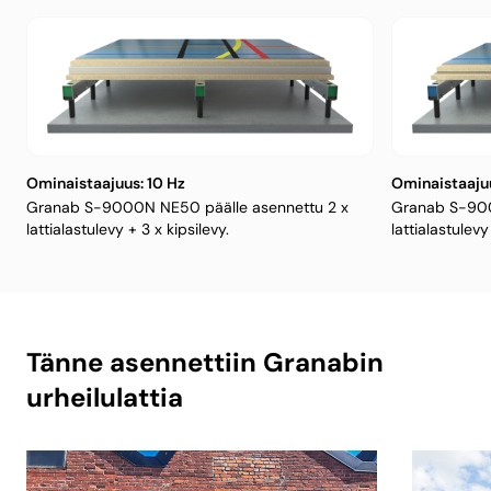
Ominaistaajuus: 10 Hz
Ominaistaajuu
Granab S-9000N NE50 päälle asennettu 2 x
Granab S-900
lattialastulevy + 3 x kipsilevy.
lattialastulevy
Tänne asennettiin Granabin
urheilulattia