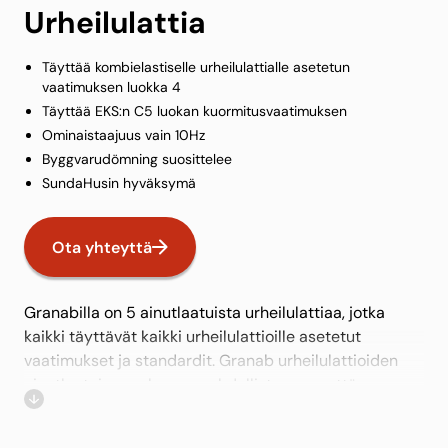
Urheilulattia
Täyttää kombielastiselle urheilulattialle asetetun
vaatimuksen luokka 4
Täyttää EKS:n C5 luokan kuormitusvaatimuksen
Ominaistaajuus vain 10Hz
Byggvarudömning suosittelee
SundaHusin hyväksymä
Ota yhteyttä
Granabilla on 5 ainutlaatuista urheilulattiaa, jotka
kaikki täyttävät kaikki urheilulattioille asetetut
vaatimukset ja standardit. Granab urheilulattioiden
ainutlaatuinen rakenne mahdollistaa sen, että ne
täyttävät EKS:n (eurooppalainen rakennusstandardi)
mukaisen C5-kuormitusvaatimuksen.