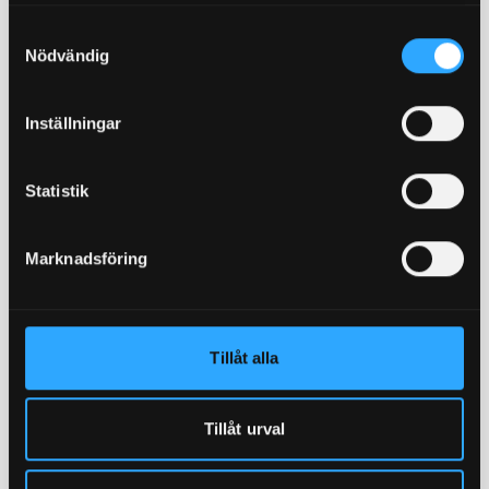
Lue ja lataa järjestelmän tyyppihyväksyntä (RISE,
Samtyckesval
Ruotsin tutkimusinstituutti).
Nödvändig
Lue lisää
Inställningar
Tuotekortti – Granab Urheilulattia
Statistik
Marknadsföring
Tillåt alla
Tillåt urval