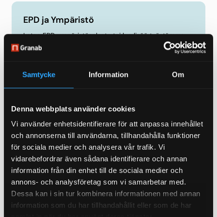
EPD ja Ympäristö
Lataa EPD ympäristöseloste tai lue lisää työstämme
ympäristön hyväksi.
Lue lisää
Samtycke
Information
Om
Denna webbplats använder cookies
Asennusohje
Vi använder enhetsidentifierare för att anpassa innehållet
Lue ja lataa asennusohjeemme ja muu
och annonserna till användarna, tillhandahålla funktioner
esitemateriaali.
för sociala medier och analysera vår trafik. Vi
vidarebefordrar även sådana identifierare och annan
Lue lisää
information från din enhet till de sociala medier och
annons- och analysföretag som vi samarbetar med.
Dessa kan i sin tur kombinera informationen med annan
information som du har tillhandahållit eller som de har
Tyyppihyväksyntä
samlat in när du har använt deras tjänster.