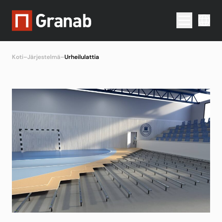
Menu togg
Koti
–
Järjestelmä
–
Urheilulattia