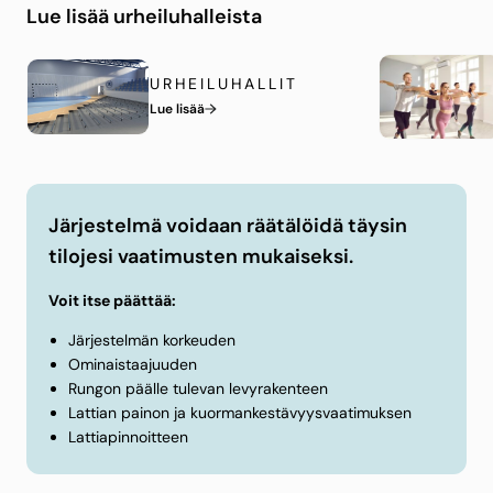
Lue lisää urheiluhalleista
Lattiarakenne voidaan asentaa epätasaisille pinnoille
ja säätää tarkalleen oikealle korkeudelle säätöjaloilla.
Rakennetta voidaan myös täydentää lattian alle
URHEILUHALLIT
asennettavalla ilmanvaihdolla.
Lue lisää
Granab on kehittänyt erilaisia rakenteita
urheilulattioita varten, jotta ne täyttävät hankkeesi
äänivaatimukset. Meillä on urheilulattioita, joiden
Järjestelmä voidaan räätälöidä täysin
ominaistaajuus on jopa 10 Hz.
tilojesi vaatimusten mukaiseksi.
Voit itse päättää:
Järjestelmän korkeuden
Ominaistaajuuden
Rungon päälle tulevan levyrakenteen
Lattian painon ja kuormankestävyysvaatimuksen
Lattiapinnoitteen