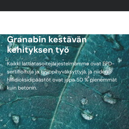
Granabin kestävän
kehityksen työ
Kaikki lattiatasoitejärjestelmämme ovat EPD-
sertifioituja ja tyyppihyväksyttyjä, ja niiden
hiilidioksidipäästöt ovat jopa 50 % pienemmät
kuin betonin.