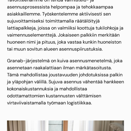
asennusprosessista helpompaa ja tehokkaampaa
asiakkaillemme. Työskentelemme aktiivisesti sen
sujuvoittamiseksi toimittamalla räätälöityjä
lattiapalkkeja, joissa on valmiiksi koottuja tukilohkoja ja
vaimennuselementtejä. Jokaiseen palkkiin merkitään
huoneen nimi ja pituus, joka vastaa kunkin huoneiston
tai muun sovitun alueen asennuspiirustuksia.
Granab-järjestelmä on kuiva asennusmenetelmä, joka
asennetaan raakalattiaan ilman märkätasoitusta.
Tämä mahdollistaa joustavuuden johdotuksissa palkin
ja yläpohjan välillä. Sujuva asennus vähentää hankkeen
kokonaiskustannuksia ja mahdollistaa
odottamattomien kustannusten välttämisen
virtaviivaistamalla työmaan logistiikkaa.