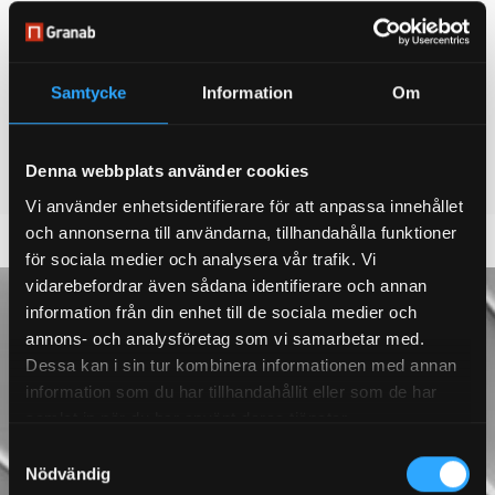
betonin. Järjestelmä täyttää EKS-vaatimukset
(eurooppalainen rakennusstandardi) ja on RISE:n
tyyppihyväksymä äänenvaimennusominaisuuksien,
Samtycke
Information
Om
dynaamisen kuormituksen ja lujuuden osalta. Kaikista
järjestelmistämme on saatavana ympäristöseloste
(EPD).
Denna webbplats använder cookies
Vi använder enhetsidentifierare för att anpassa innehållet
och annonserna till användarna, tillhandahålla funktioner
för sociala medier och analysera vår trafik. Vi
Historiamme
vidarebefordrar även sådana identifierare och annan
information från din enhet till de sociala medier och
Vuodesta 1995 lähtien Granab on pyrkinyt
annons- och analysföretag som vi samarbetar med.
Dessa kan i sin tur kombinera informationen med annan
tarjoamaan kestäviä tuotteita, ja vuosien
information som du har tillhandahållit eller som de har
varrella olemme kehittäneet ja kehittäneet uusia
samlat in när du har använt deras tjänster.
tuotteita, jotka yksinkertaistavat ja
Samtyckesval
virtaviivaistavat rakennusprosessia.
Nödvändig