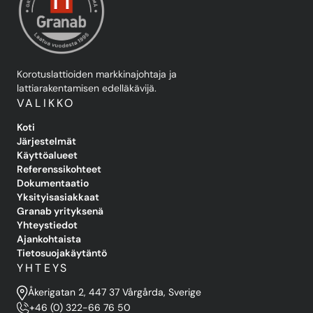
Korotuslattioiden markkinajohtaja ja
lattiarakentamisen edelläkävijä.
VALIKKO
Koti
Järjestelmät
Käyttöalueet
Referenssikohteet
Dokumentaatio
Yksityisasiakkaat
Granab yrityksenä
Yhteystiedot
Ajankohtaista
Tietosuojakäytäntö
YHTEYS
Åkerigatan 2, 447 37 Vårgårda, Sverige
+46 (0) 322-66 76 50