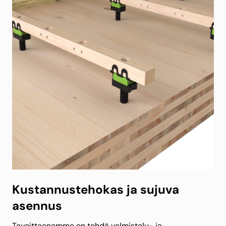
Kustannustehokas ja sujuva
asennus
Tavoitteenamme on tehdä valmistelu- ja