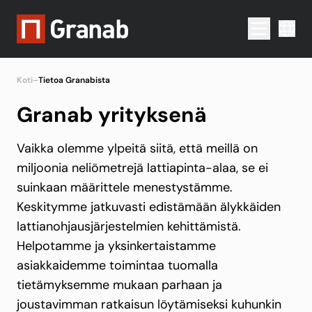
Menu togg
Koti
–
Tietoa Granabista
Granab yrityksenä
Vaikka olemme ylpeitä siitä, että meillä on
miljoonia neliömetrejä lattiapinta-alaa, se ei
suinkaan määrittele menestystämme.
Keskitymme jatkuvasti edistämään älykkäiden
lattianohjausjärjestelmien kehittämistä.
Helpotamme ja yksinkertaistamme
asiakkaidemme toimintaa tuomalla
tietämyksemme mukaan parhaan ja
joustavimman ratkaisun löytämiseksi kuhunkin