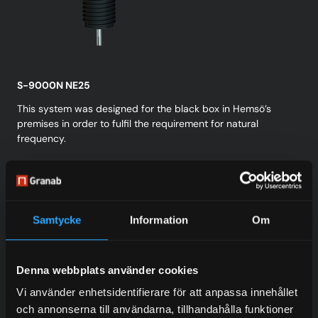
S-9000N NE25
This system was designed for the black box in Hemsö’s
premises in order to fulfil the requirement for natural
frequency.
The co-operation with Granab has been great. They
took the time to explain in a good way how the Granab
Samtycke
Information
Om
system works and the quality of the subfloor system
gets the highest marks. The communication between
Serneke and Granab also gets the highest marks. The
Denna webbplats använder cookies
Granab system was for us a cost-effective solution
Vi använder enhetsidentifierare för att anpassa innehållet
that also gets a passing grade from an environmental
och annonserna till användarna, tillhandahålla funktioner