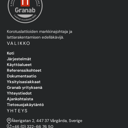
Korotuslattioiden markkinajohtaja ja
lattiarakentamisen edelläkävijä.
VALIKKO
Koti
Järjestelmät
Käyttöalueet
Referenssikohteet
Dokumentaatio
Yksityisasiakkaat
Granab yrityksenä
Yhteystiedot
Ajankohtaista
Tietosuojakäytäntö
YHTEYS
Åkerigatan 2, 447 37 Vårgårda, Sverige
+46 (0) 322-66 76 50