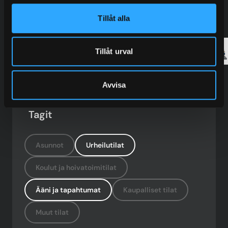
Lattiajärjestelmä, jota käytettiin
projektissa
Tillåt alla
JÄRJESTELMÄ 7000N
Tillåt urval
Lue lisää
Avvisa
Tagit
Asunnot
Urheilutilat
Koulut ja hoivatoimitilat
Ääni ja tapahtumat
Kaupalliset tilat
Muut tilat