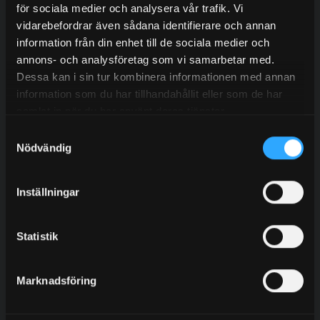
aspect from us at Serneke. The timing of deliveries
för sociala medier och analysera vår trafik. Vi
was also handled really well, which means that we are
vidarebefordrar även sådana identifierare och annan
more than satisfied with the cooperation with Granab
information från din enhet till de sociala medier och
and think it has been fun to have you in the project.
annons- och analysföretag som vi samarbetar med.
Dessa kan i sin tur kombinera informationen med annan
Project management & responsible
information som du har tillhandahållit eller som de har
purchaser
samlat in när du har använt deras tjänster.
Serneke Sverige AB
Samtyckesval
Nödvändig
Tietoa projektista:
Inställningar
Asiakas:
Serneke Sverige AB
Järjestelmä:
S-7000N12, S-9000N NF25, S-9000N
Statistik
NE25
Pinta-ala:
2 250m²
Marknadsföring