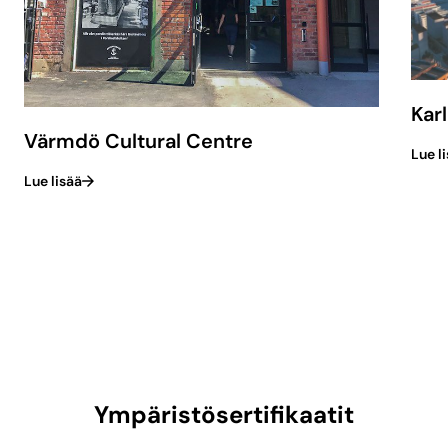
Kar
Värmdö Cultural Centre
Lue l
Lue lisää
Ympäristösertifikaatit