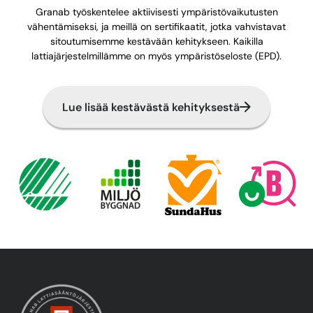
Granab työskentelee aktiivisesti ympäristövaikutusten
vähentämiseksi, ja meillä on sertifikaatit, jotka vahvistavat
sitoutumisemme kestävään kehitykseen. Kaikilla
lattiajärjestelmillämme on myös ympäristöseloste (EPD).
Lue lisää kestävästä kehityksestä