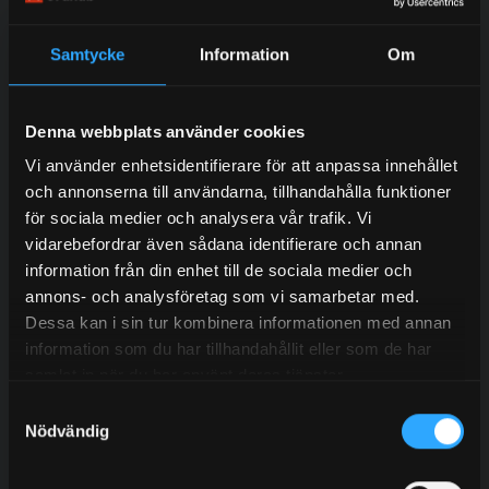
Samtycke
Information
Om
Do you want to work with us?
Contact our experienced sales representatives to find
Denna webbplats använder cookies
out more about our services.
Vi använder enhetsidentifierare för att anpassa innehållet
och annonserna till användarna, tillhandahålla funktioner
för sociala medier och analysera vår trafik. Vi
vidarebefordrar även sådana identifierare och annan
information från din enhet till de sociala medier och
annons- och analysföretag som vi samarbetar med.
Matti Kekäläinen
Dessa kan i sin tur kombinera informationen med annan
information som du har tillhandahållit eller som de har
Myynti
samlat in när du har använt deras tjänster.
+358 408 4392 06
Samtyckesval
matti@granab.fi
Nödvändig
Yhteystiedot