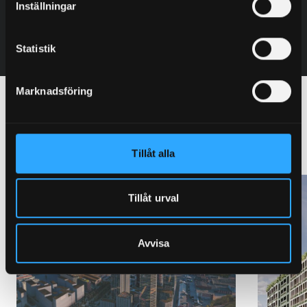
Inställningar
Statistik
Marknadsföring
Samantyyppisiä projekteja,
joissa on Granab
Tillåt alla
Tillåt urval
Avvisa