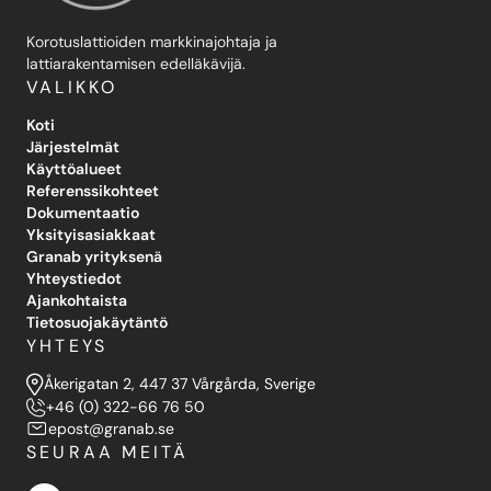
Korotuslattioiden markkinajohtaja ja
lattiarakentamisen edelläkävijä.
VALIKKO
Koti
Järjestelmät
Käyttöalueet
Referenssikohteet
Dokumentaatio
Yksityisasiakkaat
Granab yrityksenä
Yhteystiedot
Ajankohtaista
Tietosuojakäytäntö
YHTEYS
Åkerigatan 2, 447 37 Vårgårda, Sverige
+46 (0) 322-66 76 50
epost@granab.se
SEURAA MEITÄ