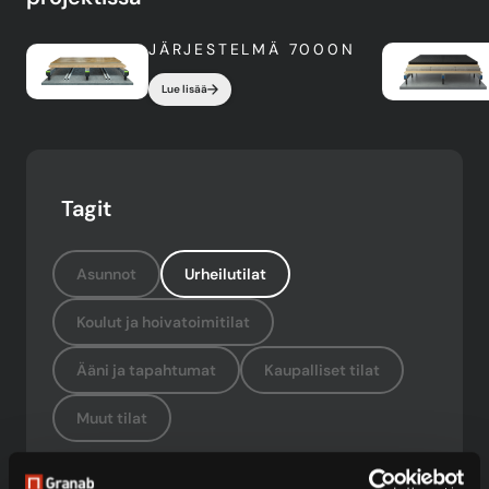
JÄRJESTELMÄ 7000N
Lue lisää
Tagit
Asunnot
Urheilutilat
Koulut ja hoivatoimitilat
Ääni ja tapahtumat
Kaupalliset tilat
Muut tilat