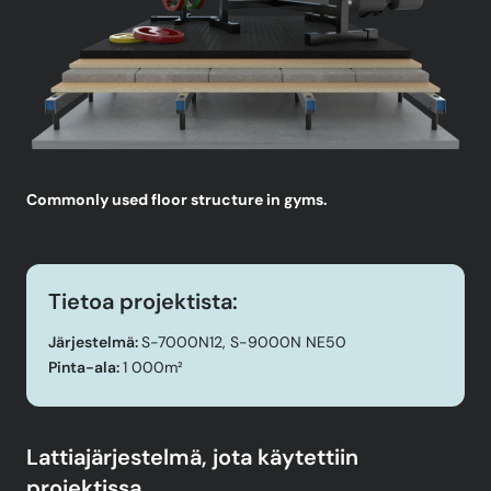
Commonly used floor structure in gyms.
Tietoa projektista:
Järjestelmä:
S-7000N12, S-9000N NE50
Pinta-ala:
1 000m²
Lattiajärjestelmä, jota käytettiin
projektissa