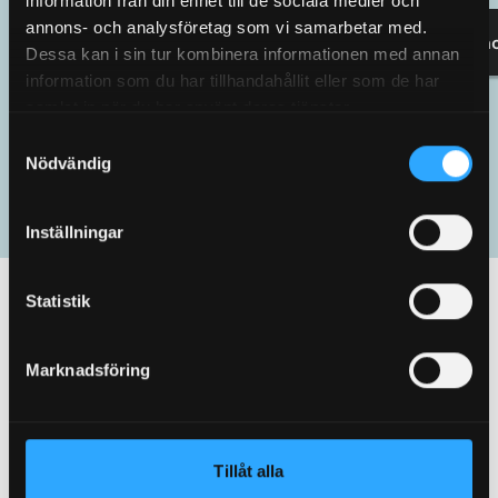
information från din enhet till de sociala medier och
annons- och analysföretag som vi samarbetar med.
Read more
Read m
Dessa kan i sin tur kombinera informationen med annan
information som du har tillhandahållit eller som de har
samlat in när du har använt deras tjänster.
Samtyckesval
Nödvändig
Inställningar
Statistik
Environmental certification
Marknadsföring
Granab works actively to reduce environmental impact and
has certifications that confirm our commitment to
sustainability. All our subfloor systems have Environmentally
Product Declarations (EPD).
Tillåt alla