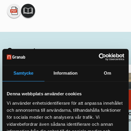
Our systems
Samtycke
Information
Om
Denna webbplats använder cookies
Order
samples
Vi använder enhetsidentifierare för att anpassa innehållet
och annonserna till användarna, tillhandahålla funktioner
System 3000N
System 70
för sociala medier och analysera vår trafik. Vi
Adjustable height 30 – 180 mm, exkl. floor
Adjustable he
vidarebefordrar även sådana identifierare och annan
covering.
covering.