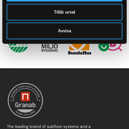
Learn more about sustainability
Tillåt urval
Avvisa
The leading brand of subfloor systems and a