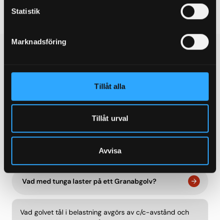
Statistik
Marknadsföring
FAQs
Tillåt alla
Can’t find the answer to your question?
Contact us and we will tell you more.
Tillåt urval
Contact us
Avvisa
Vad med tunga laster på ett Granabgolv?
Vad golvet tål i belastning avgörs av c/c-avstånd och