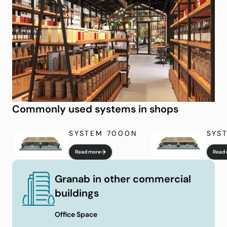
Commonly used systems in shops
SYSTEM 7000N
SYS
Read more
Read 
Granab in other commercial
buildings
Office Space