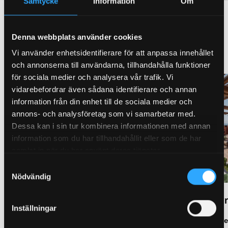
Samtycke
Information
Om
Commercial buildings with
Denna webbplats använder cookies
Granab
Vi använder enhetsidentifierare för att anpassa innehållet
och annonserna till användarna, tillhandahålla funktioner
för sociala medier och analysera vår trafik. Vi
vidarebefordrar även sådana identifierare och annan
information från din enhet till de sociala medier och
annons- och analysföretag som vi samarbetar med.
Dessa kan i sin tur kombinera informationen med annan
information som du har tillhandahållit eller som de har
samlat in när du har använt deras tjänster.
Samtyckesval
Nödvändig
The Syn
Dungen
Inställningar
Read more
Read more