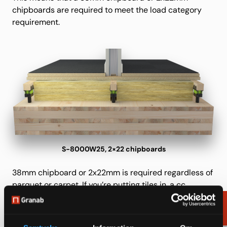
chipboards are required to meet the load category
requirement.
S-8000W25, 2×22 chipboards
38mm chipboard or 2x22mm is required regardless of
parquet or carpet. If you’re putting tiles in, a cc
distance of 300mm between girders is required.
Order
600mm is enought for parquet and carpet.
samples