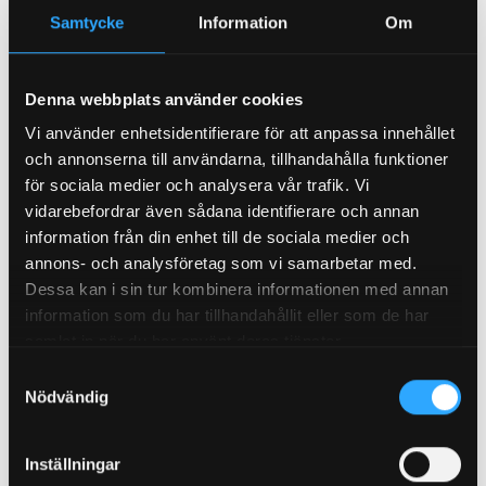
System 7000N
– bygghöjd 50–420 mm (exkl.
Samtycke
Information
Om
golvbeläggning). Välj System 7000N när du har en
högre bygghöjd än 50mm, exempelvis vid mer
omfattande ledningsdragning eller isolering.
Denna webbplats använder cookies
Vi använder enhetsidentifierare för att anpassa innehållet
Båda systemen kan kombineras med isolering av
och annonserna till användarna, tillhandahålla funktioner
cellplast och fuktspärr ovan reglarna i ventilerade
för sociala medier och analysera vår trafik. Vi
undergolvskonstruktioner. Golvreglarna är tillverkade
vidarebefordrar även sådana identifierare och annan
av oorganiskt material och påverkas inte av fukt eller
information från din enhet till de sociala medier och
temperaturväxlingar, vilket är relevant i miljöer med
annons- och analysföretag som vi samarbetar med.
hög fukthalt.
Dessa kan i sin tur kombinera informationen med annan
information som du har tillhandahållit eller som de har
Kostnad och offertförfarande
samlat in när du har använt deras tjänster.
Priset för ventilerade golv påverkas av konstruktionens
Samtyckesval
yta, vald bygghöjd, typ av luftkanaler samt projektets
Nödvändig
komplexitet. Granab levererar måttsatta ritningar,
dokumentation och placering av fläkt, vilket ingår i
Inställningar
projekteringen. Kontakta Granab för teknisk rådgivning