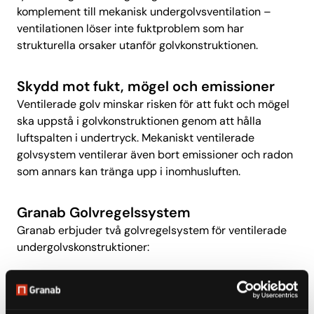
komplement till mekanisk undergolvsventilation –
ventilationen löser inte fuktproblem som har
strukturella orsaker utanför golvkonstruktionen.
Skydd mot fukt, mögel och emissioner
Ventilerade golv minskar risken för att fukt och mögel
ska uppstå i golvkonstruktionen genom att hålla
luftspalten i undertryck. Mekaniskt ventilerade
golvsystem ventilerar även bort emissioner och radon
som annars kan tränga upp i inomhusluften.
Granab Golvregelssystem
Granab erbjuder två golvregelsystem för ventilerade
undergolvskonstruktioner:
System 3000N
– bygghöjd 30–180 mm (exkl.
golvbeläggning). Välj System 3000N när
konstruktionen kräver låg bygghöjd.