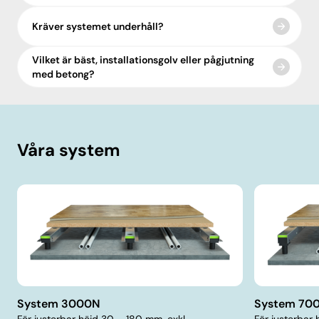
Kräver systemet underhåll?
Vilket är bäst, installationsgolv eller pågjutning
med betong?
Våra system
System 3000N
System 70
För justerbar höjd 30 – 180 mm, exkl.
För justerbar