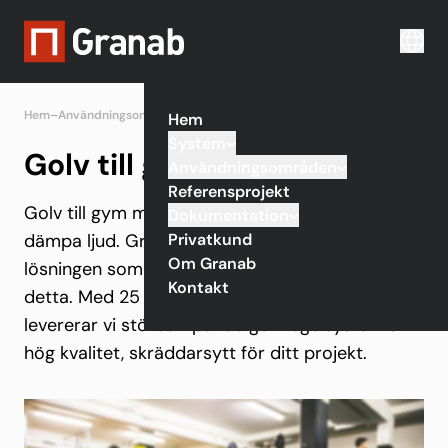
Hem
–
Användningsområden
–
Träningslokaler
–
Gym
Hem
System
Golv till gym
Användningsområden
Referensprojekt
Golv till gym måste klara tunga belastningar och
Dokumentation
Privatkund
dämpa ljud. Granabs golvregelsystem är
Om Granab
lösningen som skapar rätt förutsättningar för
Kontakt
detta. Med 25 års erfarenhet designar och
levererar vi stötdämpande golvregelsystem av
hög kvalitet, skräddarsytt för ditt projekt.