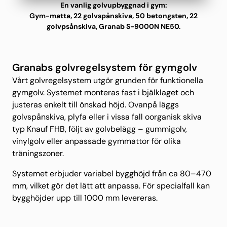
En vanlig golvupbyggnad i gym:
Gym-matta, 22 golvspånskiva, 50 betongsten, 22
golvpsånskiva, Granab S-9000N NE50.
Granabs golvregelsystem för gymgolv
Vårt golvregelsystem utgör grunden för funktionella
gymgolv. Systemet monteras fast i bjälklaget och
justeras enkelt till önskad höjd. Ovanpå läggs
golvspånskiva, plyfa eller i vissa fall oorganisk skiva
typ Knauf FHB, följt av golvbelägg – gummigolv,
vinylgolv eller anpassade gymmattor för olika
träningszoner.
Systemet erbjuder variabel bygghöjd från ca 80–470
mm, vilket gör det lätt att anpassa. För specialfall kan
bygghöjder upp till 1000 mm levereras.