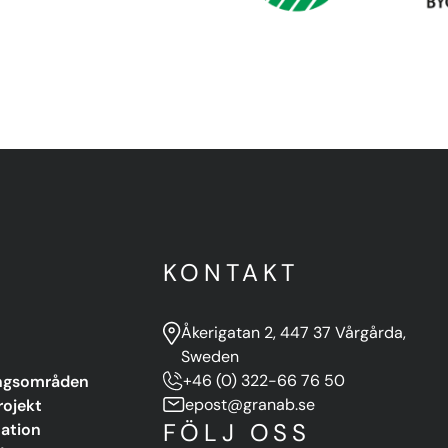
Y
KONTAKT
Åkerigatan 2, 447 37 Vårgårda,
Sweden
ngsområden
+46 (0) 322-66 76 50
rojekt
epost@granab.se
FÖLJ OSS
ation