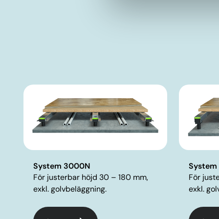
System 3000N
System
För justerbar höjd 30 – 180 mm,
För just
exkl. golvbeläggning.
exkl. go