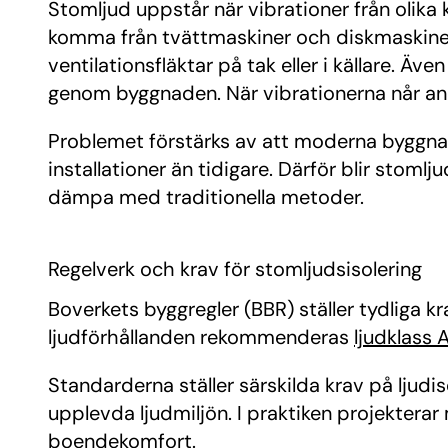
Stomljud uppstår när vibrationer från olika
komma från tvättmaskiner och diskmaskiner 
ventilationsfläktar på tak eller i källare.
genom byggnaden. När vibrationerna når and
Problemet förstärks av att moderna byggnad
installationer än tidigare. Därför blir stomlj
dämpa med traditionella metoder.
Regelverk och krav för stomljudsisolering
Boverkets byggregler (BBR) ställer tydliga k
ljudförhållanden rekommenderas
ljudklass 
Standarderna ställer särskilda krav på ljudi
upplevda ljudmiljön. I praktiken projektera
boendekomfort.