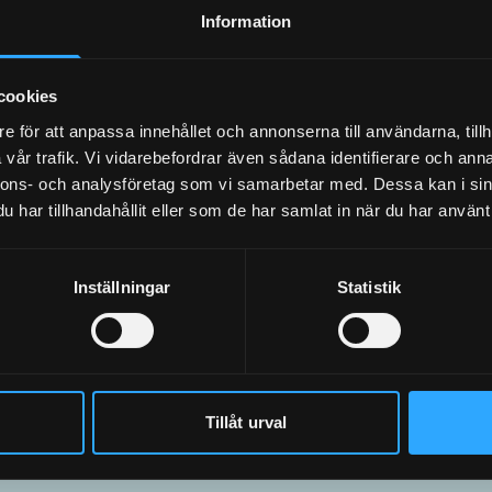
omljudsisolering
Information
cookies
e för att anpassa innehållet och annonserna till användarna, tillh
vår trafik. Vi vidarebefordrar även sådana identifierare och anna
Hur effektiv är sto
nnons- och analysföretag som vi samarbetar med. Dessa kan i sin
har tillhandahållit eller som de har samlat in när du har använt 
med Granabsyste
Inställningar
Statistik
Granabsystemet ger väsentligt förbättrad ljudisol
golvbeläggningar, även vid låga frekvenser som är 
Tillåt urval