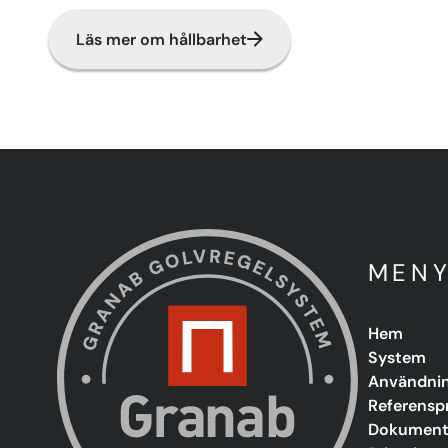
Läs mer om hållbarhet
MEN
Hem
System
Användni
Referensp
Dokument