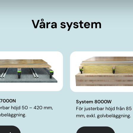
Våra system
 7000N
System 8000W
erbar höjd 50 – 420 mm,
För justerbar höjd från 8
lvbeläggning.
mm, exkl. golvbeläggning.