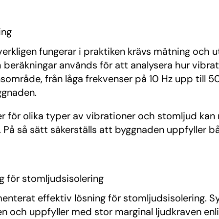
ing
verkligen fungerar i praktiken krävs mätning och u
 beräkningar används för att analysera hur vibr
sområde, från låga frekvenser på 10 Hz upp till 5
yggnaden.
 olika typer av vibrationer och stomljud kan man
er. På så sätt säkerställs att byggnaden uppfyll
 för stomljudsisolering
terat effektiv lösning för stomljudsisolering. 
h uppfyller med stor marginal ljudkraven enlig