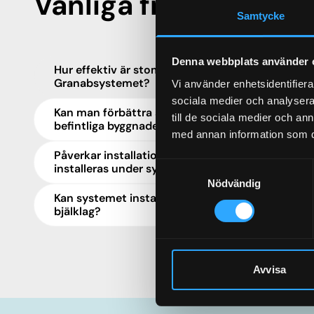
Vanliga frågor om st
Samtycke
Denna webbplats använder 
Hur effektiv är stomljudsisolering med
Granabsystemet?
Vi använder enhetsidentifierar
sociala medier och analysera 
Kan man förbättra stomljudsisoleringen i
till de sociala medier och a
befintliga byggnader?
med annan information som du 
Påverkar installationer ljudmiljön när de
Samtyckesval
installeras under systemet?
Nödvändig
Kan systemet installeras på alla typer av
bjälklag?
Avvisa