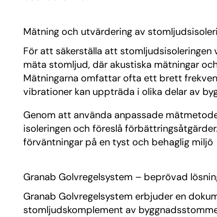
Mätning och utvärdering av stomljudsisoler
För att säkerställa att stomljudsisoleringen 
mäta stomljud, där akustiska mätningar och
Mätningarna omfattar ofta ett brett frekven
vibrationer kan uppträda i olika delar av b
Genom att använda anpassade mätmetoder för
isoleringen och föreslå förbättringsåtgärd
förväntningar på en tyst och behaglig miljö
Granab Golvregelsystem – beprövad lösning
Granab Golvregelsystem erbjuder en dokumen
stomljudskomplement av byggnadsstommen oc