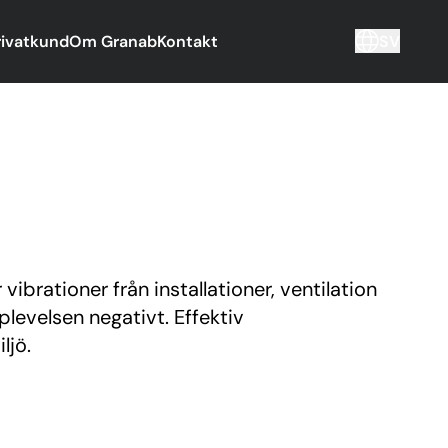
rivatkund
Om Granab
Kontakt
SV
ibrationer från installationer, ventilation
evelsen negativt. Effektiv
ljö.