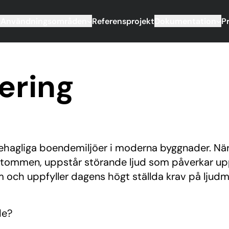
Användningsområden
Referensprojekt
Dokumentation
P
ering
behagliga boendemiljöer i moderna byggnader. När v
tommen, uppstår störande ljud som påverkar uppl
och uppfyller dagens högt ställda krav på ljudmi
de?