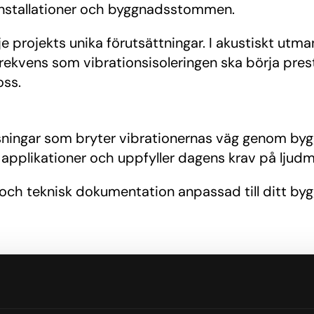
n installationer och byggnadsstommen.
projekts unika förutsättningar. I akustiskt utman
frekvens som vibrationsisoleringen ska börja pr
oss.
lösningar som bryter vibrationernas väg genom 
pplikationer och uppfyller dagens krav på ljudmi
 och teknisk dokumentation anpassad till ditt byg