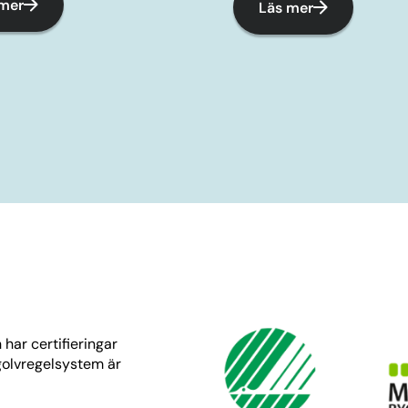
 mer
Läs mer
har certifieringar
golvregelsystem är