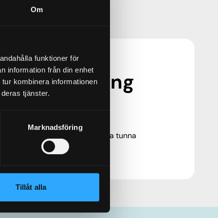
Om
andahålla funktioner för
n information från din enhet
mljudsisolering
 tur kombinera informationen
deras tjänster.
met?
Marknadsföring
ering jämfört med konventionella tunna
särskilt problematiska.
Tillåt alla