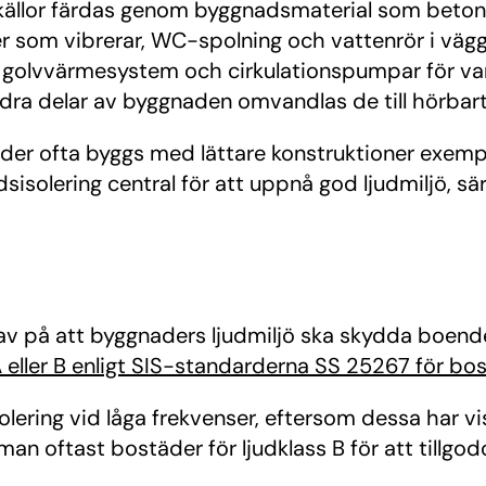
 källor färdas genom byggnadsmaterial som betong
som vibrerar, WC-spolning och vattenrör i vägga
 Även golvvärmesystem och cirkulationspumpar för 
ra delar av byggnaden omvandlas de till hörbart 
er ofta byggs med lättare konstruktioner exempe
udsisolering central för att uppnå god ljudmiljö, sä
rav på att byggnaders ljudmiljö ska skydda boende
A eller B enligt SIS-standarderna SS 25267 för bo
solering vid låga frekvenser, eftersom dessa har v
r man oftast bostäder för ljudklass B för att till