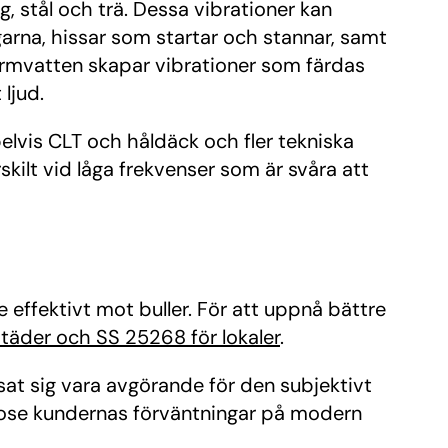
, stål och trä. Dessa vibrationer kan
rna, hissar som startar och stannar, samt
varmvatten skapar vibrationer som färdas
ljud.
lvis CLT och håldäck och fler tekniska
rskilt vid låga frekvenser som är svåra att
 effektivt mot buller. För att uppnå bättre
städer och SS 25268 för lokaler
.
isat sig vara avgörande för den subjektivt
godose kundernas förväntningar på modern