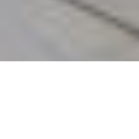
Våra referensprojekt
Granab har lång och bred erfarenhet av
ljudreducerande golvregelsystem som också
gör att ni klarar de höga miljökraven för ert
projekt.