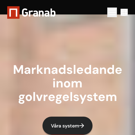
Menu togg
Marknads­ledande
inom
golvregelsystem
Våra system