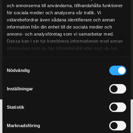
och annonserna till användarna, tillhandahålla funktioner
för sociala medier och analysera vår trafik. Vi
vidarebefordrar även sådana identifierare och annan
information från din enhet till de sociala medier och
Johannes Ryberg
annons- och analysföretag som vi samarbetar med.
Sälj – Region öst & mitt
Dessa kan i sin tur kombinera informationen med annan
+46 (0) 706 80 70 38
information som du har tillhandahållit eller som de har
johannes@granab.se
samlat in när du har använt deras tjänster.
Samtyckesval
Nödvändig
Kontakt
Inställningar
Statistik
Här installerades våra system
Marknadsföring