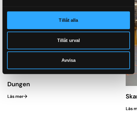
Tillåt alla
Tillåt urval
Avvisa
Dungen
Ska
Läs mer
Läs 