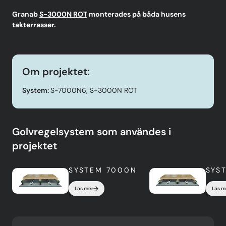
Granab
S-3000N ROT
monterades på båda husens
takterrasser.
Om projektet:
System:
S-7000N6, S-3000N ROT
Golvregelsystem som användes i
projektet
SYSTEM 7000N
SYS
Läs mer
Läs m