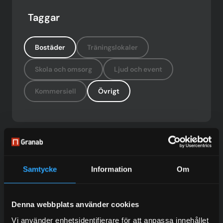
Taggar
Bostäder
Träningslokaler
Skola och omsorg
Ljud och event
Kommersiell
Övrigt
Vill du också samarbeta med oss?
Samtycke
Information
Om
Kontakta våra erfarna säljare för att veta mer om våra
tjänster.
Denna webbplats använder cookies
Vi använder enhetsidentifierare för att anpassa innehållet