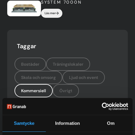
SYSTEM 7000N
Läs mer
Taggar
Bostäder
Träningslokaler
Skola och omsorg
Ljud och event
Kommersiell
Övrigt
Samtycke
Information
Om