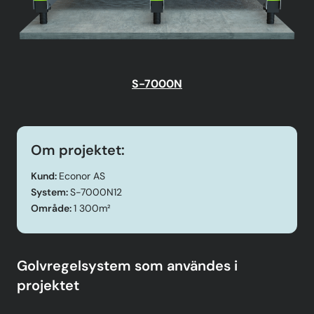
S-7000N
Om projektet:
Kund:
Econor AS
System:
S-7000N12
Område:
1 300m²
Golvregelsystem som användes i
projektet