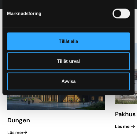
Marknadsföring
Andra kontor med Granab
Tillåt alla
Tillåt urval
Avvisa
Pakhus
Dungen
Läs mer
Läs mer