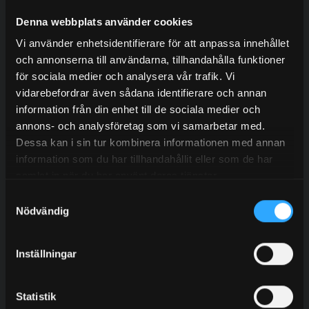
Vill du också samarbeta med oss?
Denna webbplats använder cookies
Kontakta våra erfarna säljare för att veta mer om våra
tjänster.
Vi använder enhetsidentifierare för att anpassa innehållet
och annonserna till användarna, tillhandahålla funktioner
för sociala medier och analysera vår trafik. Vi
vidarebefordrar även sådana identifierare och annan
information från din enhet till de sociala medier och
annons- och analysföretag som vi samarbetar med.
Dessa kan i sin tur kombinera informationen med annan
Olof Svensson
information som du har tillhandahållit eller som de har
Sälj – Norge & Danmark
samlat in när du har använt deras tjänster.
+46 (0) 702 15 02 34
Samtyckesval
olof@granab.se
Nödvändig
Kontakt
Inställningar
Statistik