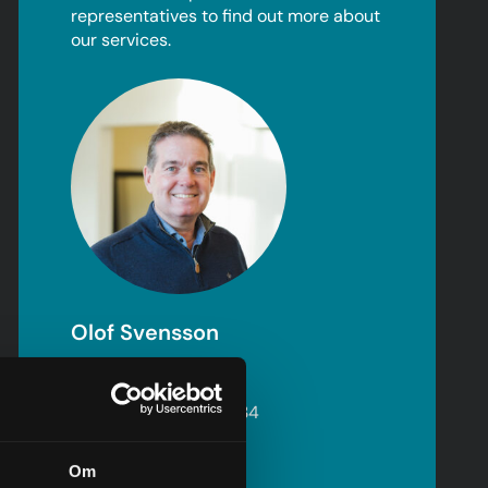
representatives to find out more about
our services.
Olof Svensson
Salg
+46 (0) 702 15 02 34
olof@granab.se
Om