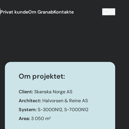
Privat kunde
Om Granab
Kontakte
DA
Om projektet:
Client:
Skanska Norge AS
Architect:
Halvorsen & Reine AS
System:
S-3000N12, S-7000N12
Area:
3 050 m²