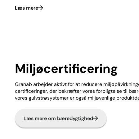
Læs mere
Miljøcertificering
Granab arbejder aktivt for at reducere miljøpåvirkning
certificeringer, der bekræfter vores forpligtelse til bæ
vores gulvstrøsystemer er også miljøvenlige produktd
Læs mere om bæredygtighed