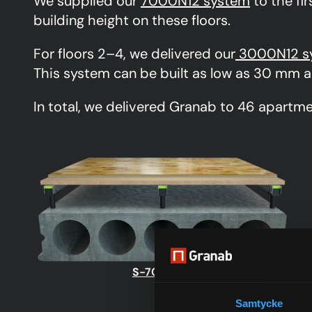
We supplied our
7000N12 system
to the fir
building height on these floors.
For floors 2–4, we delivered our
3000N12 s
This system can be built as low as 30 mm a
In total, we delivered Granab to 46 apartme
S-7000N12
Samtycke