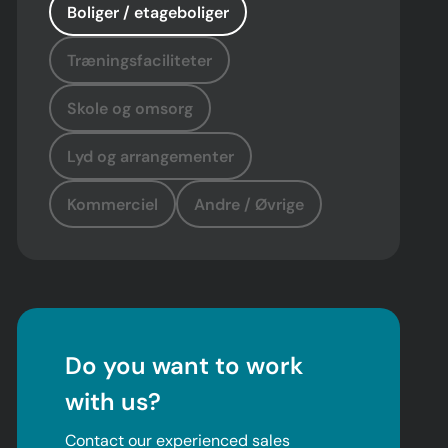
Boliger / etageboliger
Træningsfaciliteter
Skole og omsorg
Lyd og arrangementer
Kommerciel
Andre / Øvrige
Do you want to work
with us?
Contact our experienced sales