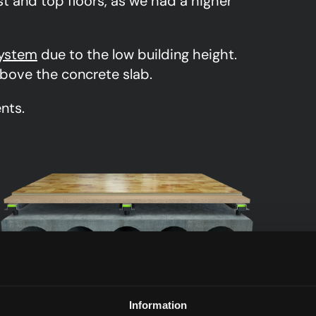
st and top floors, as we had a higher
ystem
due to the low building height.
bove the concrete slab.
nts.
S-3000N12
Information