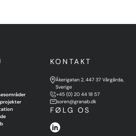
U
KONTAKT
Åkerigatan 2, 447 37 Vårgårda,
Sverige
sesområder
+45 (0) 20 44 18 57
projekter
soren@granab.dk
FØLG OS
ation
nde
b