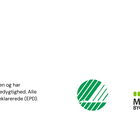
en og har
redygtighed. Alle
eklarerede (EPD).