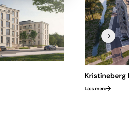
Kristineberg 
Læs mere