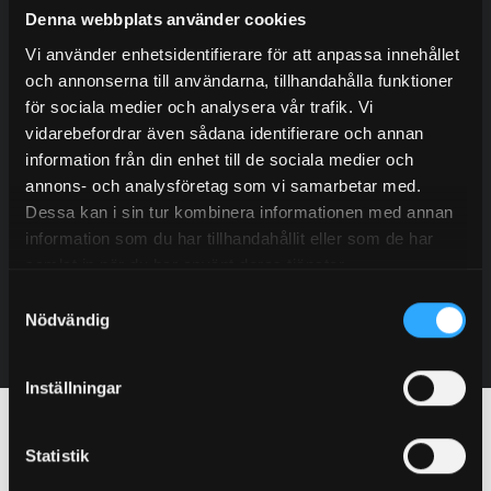
Denna webbplats använder cookies
Vi använder enhetsidentifierare för att anpassa innehållet
och annonserna till användarna, tillhandahålla funktioner
Olof Svensson
för sociala medier och analysera vår trafik. Vi
Salg
vidarebefordrar även sådana identifierare och annan
information från din enhet till de sociala medier och
+46 (0) 702 15 02 34
annons- och analysföretag som vi samarbetar med.
olof@granab.se
Dessa kan i sin tur kombinera informationen med annan
information som du har tillhandahållit eller som de har
Kontakte
samlat in när du har använt deras tjänster.
Samtyckesval
Nödvändig
Inställningar
Other apartment buildings with
Statistik