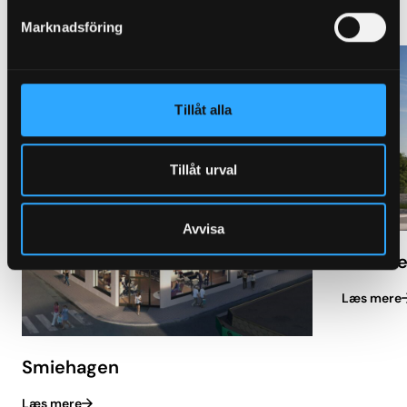
Granab
Marknadsföring
Tillåt alla
Tillåt urval
Avvisa
Kristin
Læs mere
Smiehagen
Læs mere