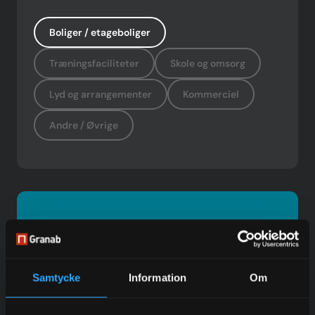
Boliger / etageboliger
Træningsfaciliteter
Skole og omsorg
Lyd og arrangementer
Kommerciel
Andre / Øvrige
Do you want to work with us?
Contact our experienced sales representatives to find
out more about our services.
Samtycke
Information
Om