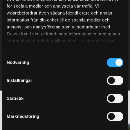
för sociala medier och analysera vår trafik. Vi
vidarebefordrar även sådana identifierare och annan
information från din enhet till de sociala medier och
Søren Schmidt
annons- och analysföretag som vi samarbetar med.
Salg
Dessa kan i sin tur kombinera informationen med annan
+45 (0) 20 44 18 57
information som du har tillhandahållit eller som de har
soren@granab.dk
samlat in när du har använt deras tjänster.
Samtyckesval
Nödvändig
Kontakte
Inställningar
Statistik
Other sports halls with Granab
Marknadsföring