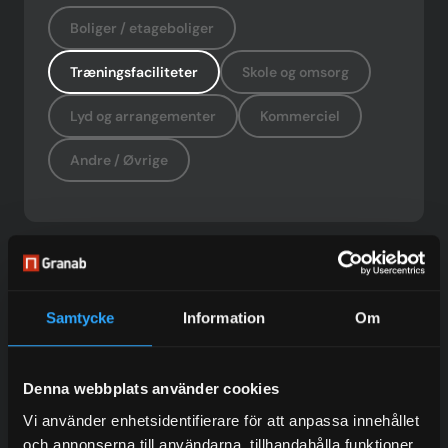
Boliger / etageboliger
Træningsfaciliteter
Skole og omsorg
Lyd og arrangementer
Kommerciel
Andre / Øvrige
Do you want to work with us?
Samtycke
Information
Om
Contact our experienced sales representatives to find
out more about our services.
Denna webbplats använder cookies
Vi använder enhetsidentifierare för att anpassa innehållet
och annonserna till användarna, tillhandahålla funktioner